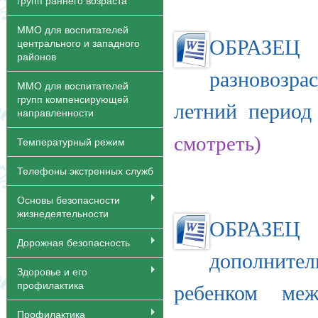
групп раннего возраста
ММО для воспитателей
ОБРАЗЕЦ
центрального и западного
районов
разновозр
ММО для воспитателей
групп компенсирующей
летний период
направленности
смотреть)
Температурный режим
Телефоны экстренных служб
Основы безопасности
жизнедеятельности
ОБРАЗЕЦ 
Дорожная безопасность
дополнител
Здоровье и его
профилактика
ребенком м
Профилактика