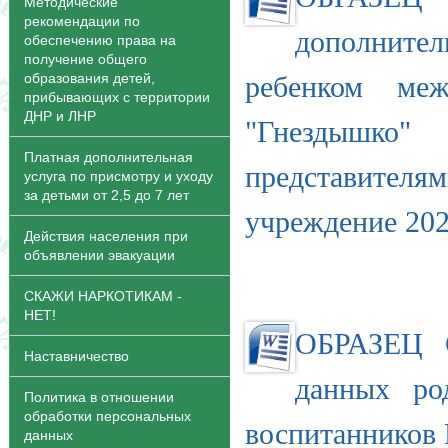
Методические
рекомендации по
дополнител
обеспечению права на
получение общего
образования детей,
ребенком м
прибывающих с территории
ДНР и ЛНР
"Гнездышк
Платная дополнительная
представителя
услуга по присмотру и уходу
за детьми от 2,5 до 7 лет
учреждение 20
Действия населения при
объявлении эвакуации
СКАЖИ НАРКОТИКАМ -
НЕТ!
ОБРАЗЕЦ С
Наставничество
данных род
Политика в отношении
обработки персональных
воспитанников
данных