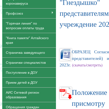
"Гнездышк
коронавируса
представителя
Профсоюз
учреждение 202
"Горячая линия" по
вопросам оплаты труда
"Книга памяти" Алтайского
края
ОБРАЗЕЦ Согласи
Страничка заведующего
представителей)
Странички специалистов
2023г.
(скачать/смотреть)
Поступление в ДОУ
Прием детей в ДОУ
Положение 
АИС Сетевой регион
образования
присмотру 
Обращения граждан