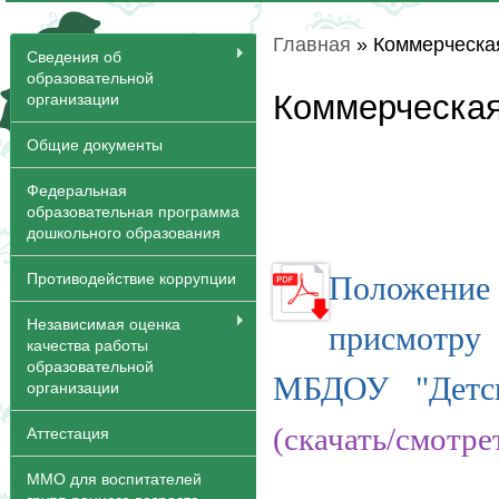
Главная
» Коммерческа
Вы здесь
Сведения об
образовательной
Коммерческая
организации
Общие документы
Федеральная
образовательная программа
дошкольного образования
Противодействие коррупции
Положение 
Независимая оценка
присмотру 
качества работы
образовательной
МБДОУ "Детс
организации
(скачать/смотре
Аттестация
ММО для воспитателей