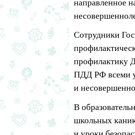
направленное н
несовершенноле
Сотрудники Гос
профилактическ
профилактику Д
ПДД РФ всеми у
и несовершенно
В образователь
школьных каник
и уроки безопа