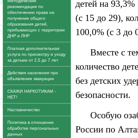
Методические
детей на 93,3%
рекомендации по
обеспечению права на
(с 15 до 29), к
получение общего
образования детей,
100,0% (с 3 до 0
прибывающих с территории
ДНР и ЛНР
Платная дополнительная
Вместе с те
услуга по присмотру и уходу
за детьми от 2,5 до 7 лет
количество дет
Действия населения при
без детских уд
объявлении эвакуации
СКАЖИ НАРКОТИКАМ -
безопасности.
НЕТ!
Наставничество
Особую оза
Политика в отношении
России по Алта
обработки персональных
данных