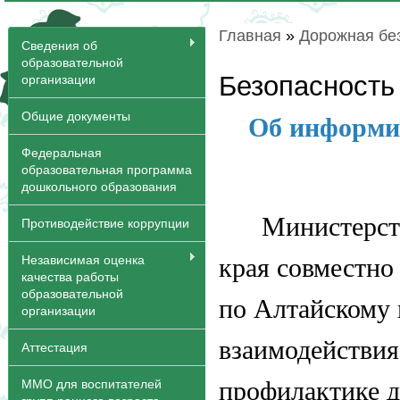
Главная
»
Дорожная бе
Вы здесь
Сведения об
образовательной
Безопасность
организации
Общие документы
Об информир
Федеральная
образовательная программа
дошкольного образования
Министерст
Противодействие коррупции
Независимая оценка
края совместн
качества работы
образовательной
по Алтайскому 
организации
взаимодействия
Аттестация
профилактике 
ММО для воспитателей