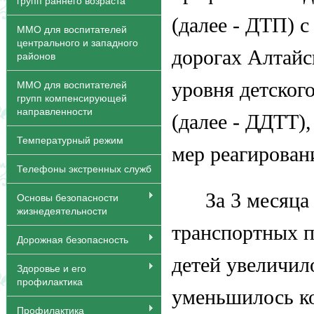
групп раннего возраста
(далее - ДТП) с
ММО для воспитателей
центрального и западного
дорогах Алтайс
районов
уровня детског
ММО для воспитателей
групп компенсирующей
направленности
(далее - ДДТТ)
Температурный режим
мер реагирован
Телефоны экстренных служб
За 3 месяца
Основы безопасности
жизнедеятельности
транспортных п
Дорожная безопасность
детей увеличило
Здоровье и его
профилактика
уменьшилось ко
Профилактика