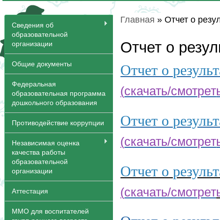
Главная
» Отчет о резу
Вы здесь
Сведения об
образовательной
Отчет о резу
организации
Общие документы
Отчет о результ
Федеральная
(
скачать/смотрет
образовательная программа
дошкольного образования
Отчет о результ
Противодействие коррупции
(
скачать/смотрет
Независимая оценка
качества работы
образовательной
Отчет о результ
организации
(
скачать/смотрет
Аттестация
ММО для воспитателей