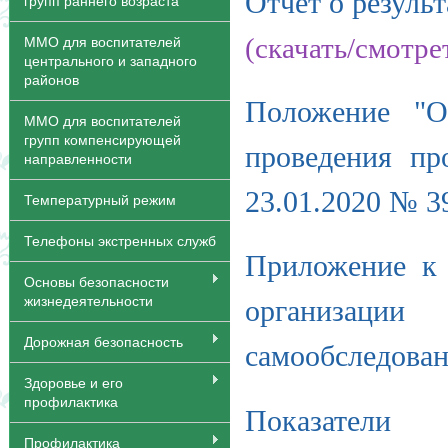
Отчет о результ
групп раннего возраста
(скачать/смотре
ММО для воспитателей
центрального и западного
районов
Положение "О
ММО для воспитателей
групп компенсирующей
проведения пр
направленности
23.01.2020 № 
Температурный режим
Телефоны экстренных служб
Приложение к
Основы безопасности
жизнедеятельности
организац
Дорожная безопасность
самообследова
Здоровье и его
профилактика
Показатели
Профилактика