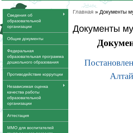
Главная
» Документы м
Вы здесь
Сведения об
образовательной
Документы му
организации
Общие документы
Докумен
Федеральная
образовательная программа
Постановлен
дошкольного образования
Алтай
Противодействие коррупции
Независимая оценка
качества работы
образовательной
организации
Аттестация
ММО для воспитателей