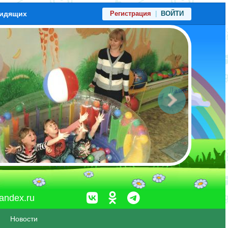
видящих
Регистрация
|
ВОЙТИ
Далее
andex.ru
Новости