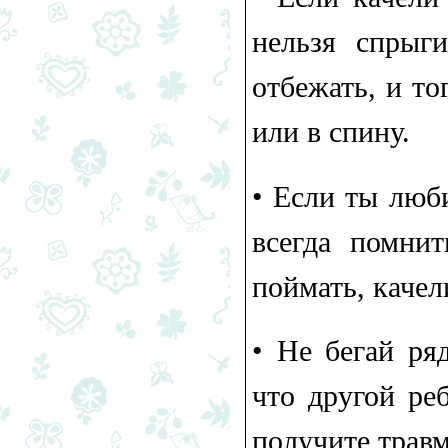
нельзя спрыг
отбежать, и то
или в спину.
•​ Если ты люб
всегда помнит
поймать, качел
•​ Не бегай р
что другой ре
получите трав