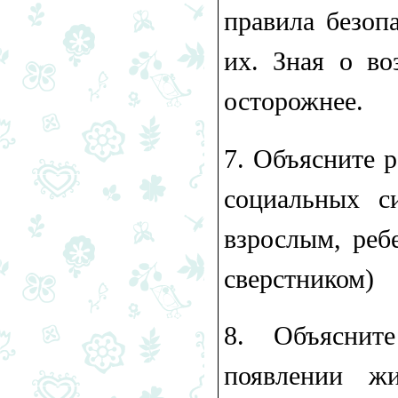
правила безоп
их. Зная о во
осторожнее.
7.​ Объясните 
социальных с
взрослым, реб
сверстником)
8.​ Объясни
появлении ж