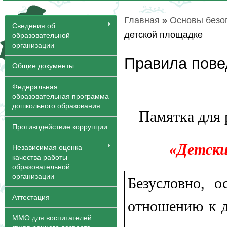
Главная
»
Основы безо
Вы здесь
Сведения об
детской площадке
образовательной
организации
Правила пове
Общие документы
Федеральная
образовательная программа
дошкольного образования
Памятка для 
Противодействие коррупции
«Детски
Независимая оценка
качества работы
образовательной
организации
Безусловно, о
Аттестация
отношению к д
ММО для воспитателей