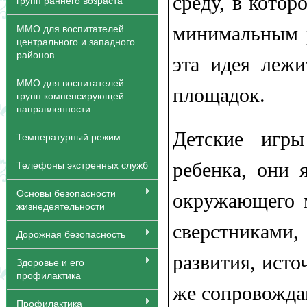
среду, в котор
групп раннего возраста
минимальным р
ММО для воспитателей
центрального и западного
районов
эта идея лежи
ММО для воспитателей
площадок.
групп компенсирующей
направленности
Детские игр
Температурный режим
ребенка, они 
Телефоны экстренных служб
Основы безопасности
окружающего м
жизнедеятельности
сверстникам
Дорожная безопасность
развития, ист
Здоровье и его
профилактика
же сопровожда
Профилактика