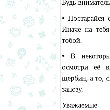
Будь внимател
•​ Постарайся 
Иначе на тебя
тобой.
•​ В некотор
осмотри её в
щербин, а то, 
занозу.
Уважаемые р