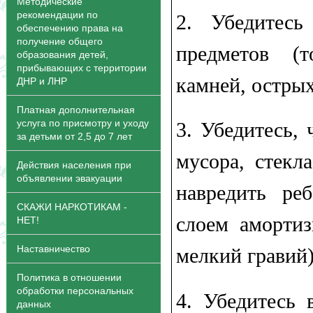
Методические
рекомендации по
2.​ Убедитес
обеспечению права на
получение общего
предметов (т
образования детей,
прибывающих с территории
камней, острых 
ДНР и ЛНР
Платная дополнительная
услуга по присмотру и уходу
3.​ Убедитесь,
за детьми от 2,5 до 7 лет
мусора, стекл
Действия населения при
объявлении эвакуации
навредить реб
СКАЖИ НАРКОТИКАМ -
слоем амортиз
НЕТ!
Наставничество
мелкий гравий)
Политика в отношении
обработки персональных
4.​ Убедитесь
данных