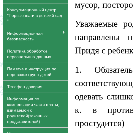
мусор, постор
Консультационный центр
"Первые шаги в детский сад
"
Уважаемые ро
Информационная
направлены н
безопасность
Придя с ребен
Политика обработки
персональных данных
1.​ Обязате
Памятка и инструкция по
перевозке групп детей
соответству
Телефон доверия
одевать слишк
Информация по
компенсации части платы,
к. в против
взимаемой с
родителей(законных
простудится)
представителей)