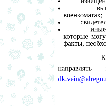
извещение о
выписка и
военкоматах;
свидетельст
иные докум
которые м
факты, необх
Копии дан
направлять
dk.vein@alregn.