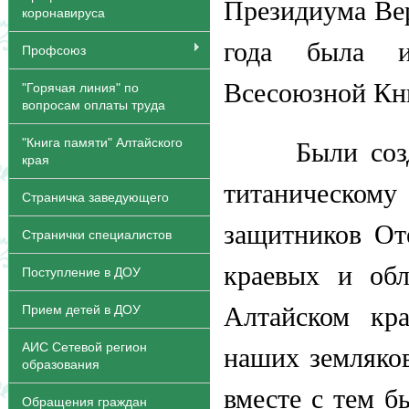
Президиума Вер
коронавируса
года была и
Профсоюз
Всесоюзной Кн
"Горячая линия" по
вопросам оплаты труда
"Книга памяти" Алтайского
Были созданы
края
титаническому
Страничка заведующего
защитников Оте
Странички специалистов
краевых и об
Поступление в ДОУ
Прием детей в ДОУ
Алтайском кра
АИС Сетевой регион
наших земляков
образования
вместе с тем 
Обращения граждан