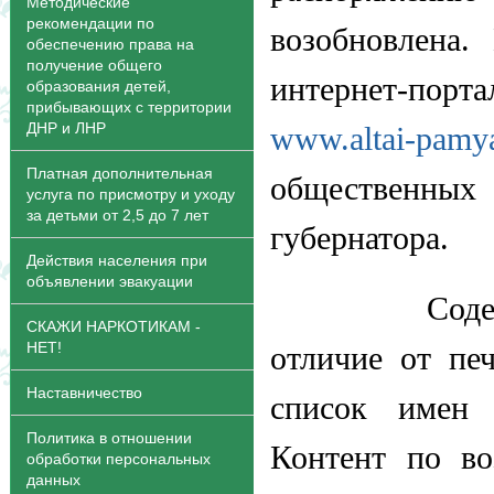
Методические
рекомендации по
возобновлена
обеспечению права на
получение общего
интернет-по
образования детей,
прибывающих с территории
ДНР и ЛНР
www.altai-pamya
Платная дополнительная
общественны
услуга по присмотру и уходу
за детьми от 2,5 до 7 лет
губернатора.
Действия населения при
объявлении эвакуации
Содержател
СКАЖИ НАРКОТИКАМ -
НЕТ!
отличие от печ
Наставничество
список имен 
Политика в отношении
Контент по во
обработки персональных
данных