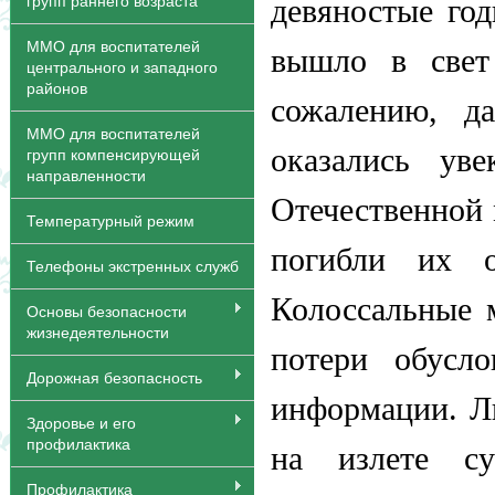
групп раннего возраста
девяностые го
ММО для воспитателей
вышло в свет
центрального и западного
районов
сожалению, д
ММО для воспитателей
оказались ув
групп компенсирующей
направленности
Отечественной 
Температурный режим
погибли их 
Телефоны экстренных служб
Колоссальные 
Основы безопасности
жизнедеятельности
потери обусл
Дорожная безопасность
информации. Ли
Здоровье и его
профилактика
на излете су
Профилактика