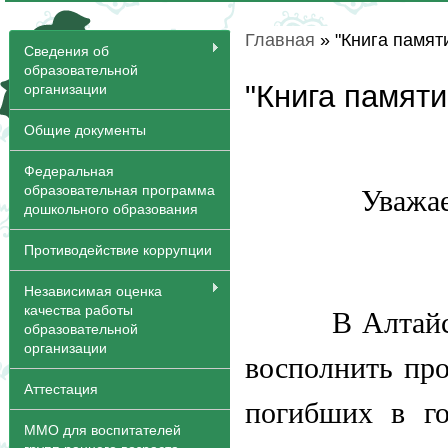
Главная
» "Книга памят
Вы здесь
Сведения об
образовательной
"Книга памяти
организации
Общие документы
Федеральная
образовательная программа
Уважае
дошкольного образования
Противодействие коррупции
Независимая оценка
качества работы
В Алтайском 
образовательной
организации
восполнить пр
Аттестация
погибших в г
ММО для воспитателей