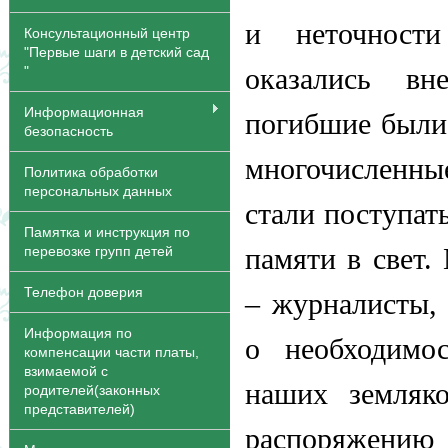
и неточност
Консультационный центр
"Первые шаги в детский сад
"
оказались в
Информационная
погибшие были 
безопасность
многочисленные
Политика обработки
персональных данных
стали поступат
Памятка и инструкция по
перевозке групп детей
памяти в свет.
Телефон доверия
– журналисты, 
Информация по
о необходимо
компенсации части платы,
взимаемой с
наших земляк
родителей(законных
представителей)
распоряжению