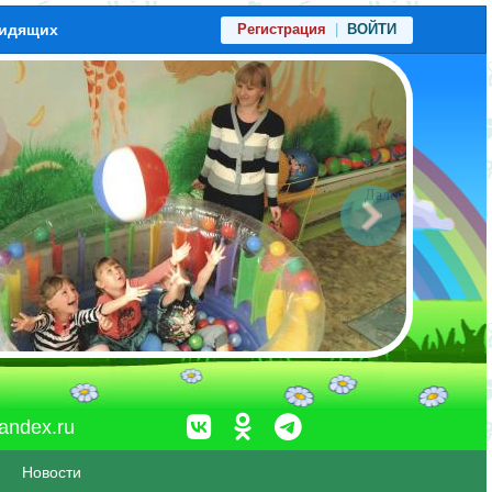
видящих
Регистрация
|
ВОЙТИ
Далее
andex.ru
Новости