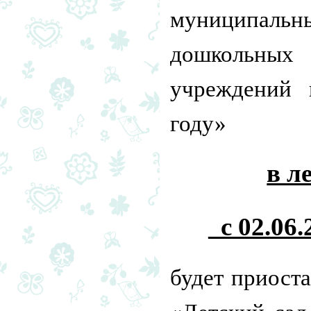
муниципа
дошкольны
учреждений 
году»
в л
с 02.06.
будет приост