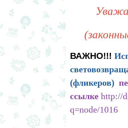
Уважа
(законны
ВАЖНО!!!
Ис
световозвращ
(фликеров)
пе
ссылке
http://
q=node/1016