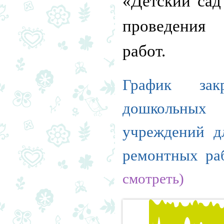
«Детский са
проведения
работ.
График зак
дошкольны
учреждений д
ремонтных ра
смотреть)