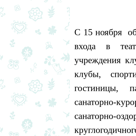
С 15 ноября о
входа в теат
учреждения клу
клубы, спорт
гостиницы, 
санаторно-ку
санаторно-о
круглогодичн