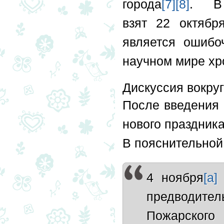
города
[7]
[8]
. В 
взят 22 октябр
является ошибо
научном мире х
Дискуссия вокруг
После введения
нового праздника
В пояснительной 
4 ноября
[a]
предводит
Пожарского