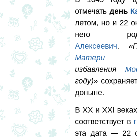
отмечать
день
К
летом, но и 22 о
него р
Алексеевич
.
«
Матери
(
избавления
Мо
году)»
сохраняе
доныне.
В XX и XXI века
соответствует в
эта дата — 22 