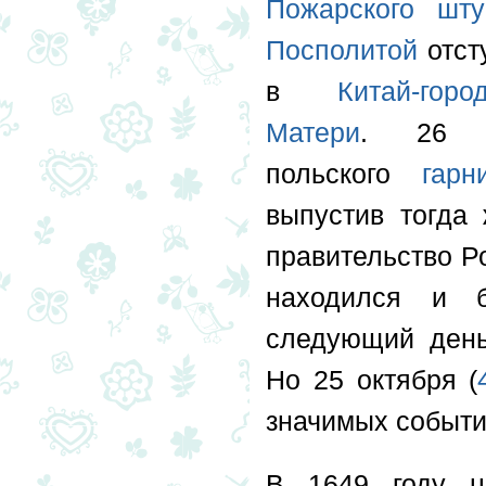
Пожарского
шту
Посполитой
отст
в
Китай-горо
Матери
. 26 о
польского
гарн
выпустив тогда
правительство Ро
находился и 
следующий день
Но 25 октября (
значимых событ
В 1649 году 