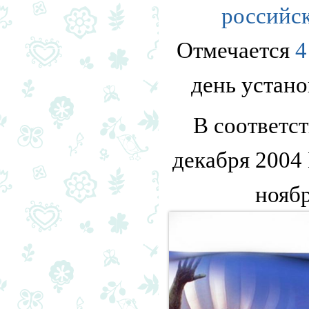
российс
Отмечается
4
день устан
В соответс
декабря 2004
нояб