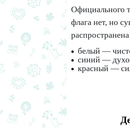
Официального т
флага нет, но с
распространена
белый — чисто
синий — духов
красный — сил
Де