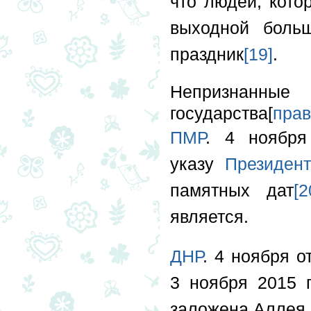
что людей, кото
выходной больш
праздник
[19]
.
Непризнан
государства[
прав
ПМР
. 4 ноября
указу
Президент
памятных дат
[2
является.
ДНР
. 4 ноября о
3 ноября 2015 
заложена Аллея 