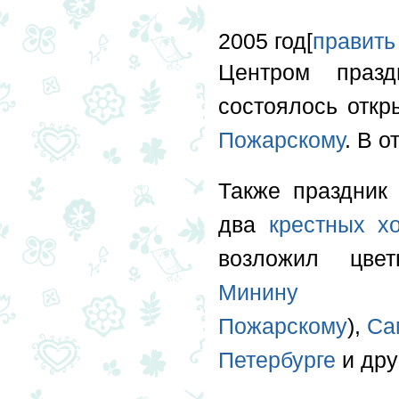
2005 год[
править
Центром праз
состоялось отк
Пожарскому
. В 
Также праздник
два
крестных х
возложил цв
Минину
Пожарскому
),
Са
Петербурге
и дру