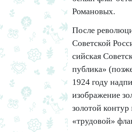
Романовых.
После революци
Советской Росси
сий­ская Со­вет­
пуб­ли­ка» (поз
1924 году надпи
изображение зо­л
золотой контур
«трудовой» фла