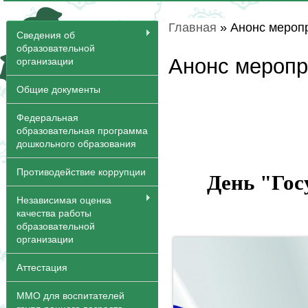
Главная
» Анонс мероп
Вы здесь
Сведения об
образовательной
Анонс меропр
организации
Общие документы
Федеральная
образовательная программа
дошкольного образования
Противодействие коррупции
День "Гос
Независимая оценка
качества работы
образовательной
организации
Аттестация
ММО для воспитателей