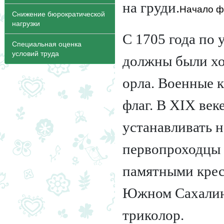
на груди.
Начало 
Снижение бюрократической
нагрузки
С 1705 года по 
Специальная оценка
условий труда
должны были хо
орла. Военные 
флаг. В XIX век
устанавливать 
первопроходцы 
памятными крест
Южном Сахалине
триколор.