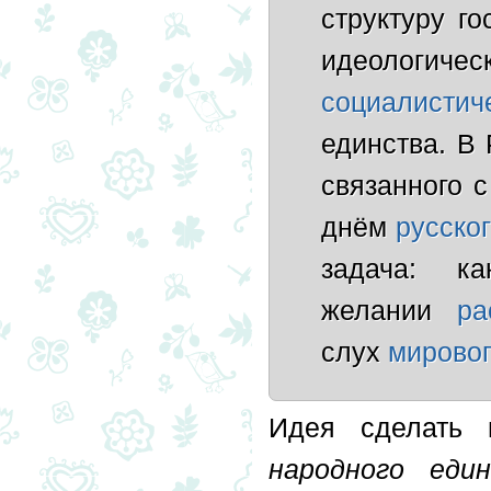
структуру г
идеологиче
социалистич
единства. В 
связанного 
днём
русско
задача: 
желании
ра
слух
мирово
Идея сделать
народного еди