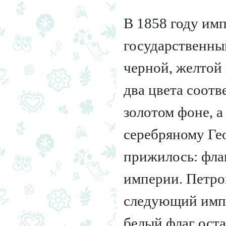
В 1858 году им
государственный
черной, желтой
два цвета соотв
золотом фоне, 
серебряному Ге
прижилось: фла
империи. Петро
следующий импер
белый флаг ост